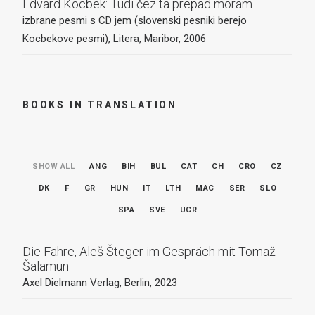
Edvard Kocbek: Tudi čez ta prepad moram
izbrane pesmi s CD jem (slovenski pesniki berejo
Kocbekove pesmi), Litera, Maribor, 2006
BOOKS IN TRANSLATION
SHOW ALL
ANG
BIH
BUL
CAT
CH
CRO
CZ
DK
F
GR
HUN
IT
LTH
MAC
SER
SLO
SPA
SVE
UCR
Die Fähre, Aleš Šteger im Gespräch mit Tomaž
Šalamun
Axel Dielmann Verlag, Berlin, 2023