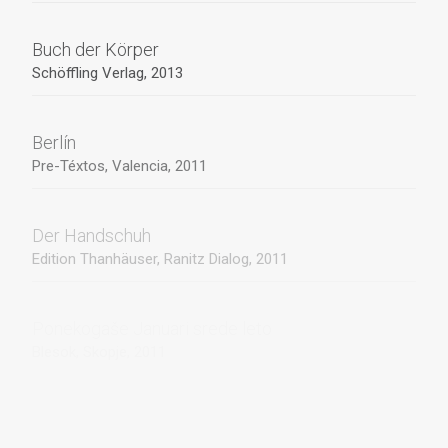
Buch der Körper
Schöffling Verlag, 2013
Berlín
Pre-Téxtos, Valencia, 2011
Der Handschuh
Edition Thanhäuser, Ranitz Dialog, 2011
Ponekogaše Januari srede leto
Blesok, Skopje, 2011
Aspirin
Poetry East-West, Peking Los Angeles, 2010