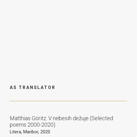
White Pine Press, Buffalo NY, 2019
Le Finestre di Berlino
Bottega Errante Edizioni, Udine, 2019
Prošenje
Izdavitctivo Starogo Leva, Lviv, 2019
AS TRANSLATOR
Matthias Göritz: V nebesih dežuje (Selected
poems 2000-2020)
Litera, Maribor, 2020