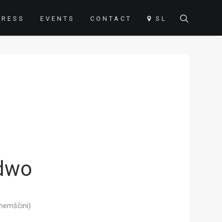
PRESS
EVENTS
CONTACT
SL
ndwo
 nemščini)