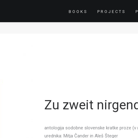
BOOKS
PROJECTS
Zu zweit nirge
antologija sodobne slovenske kratke proze (v
urednika: Mitja Čander in Aleš Šteger