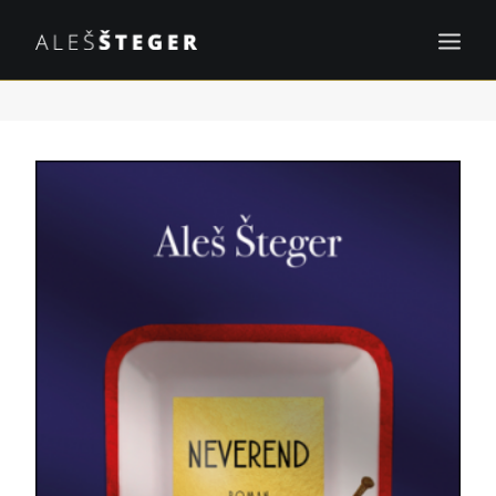
KNJIGE
PROJEKTI
OBJAVE
DOGODKI
KONTAKT
EN
ISKANJE