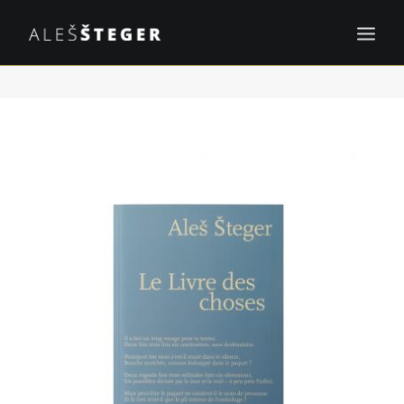
KNJIGE
PROJEKTI
OBJAVE
DOGODKI
KONTAKT
EN
ISKANJE