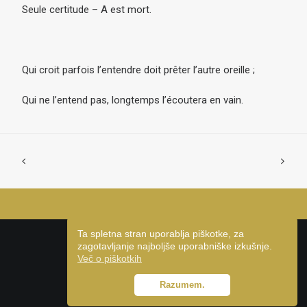
Seule certitude – A est mort.
Qui croit parfois l’entendre doit prêter l’autre oreille ;
Qui ne l’entend pas, longtemps l’écoutera en vain.
Ta spletna stran uporablja piškotke, za
zagotavljanje najboljše uporabniške izkušnje.
Več o piškotkih
© 2026 Aleš Šteger | Vse pravice pridržane
Razumem.