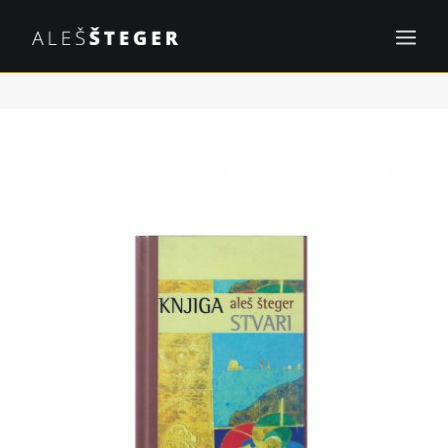
KNJIGE
PROJEKTI
OBJAVE
DOGODKI
KONTAKT
EN
ISKANJE