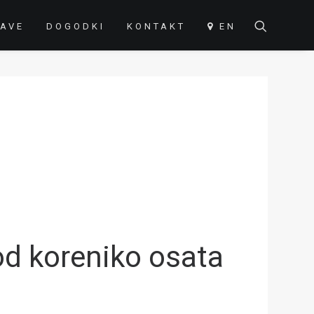
AVE
DOGODKI
KONTAKT
EN
od koreniko osata