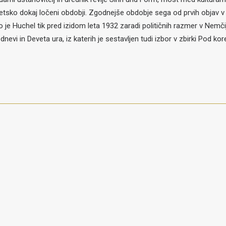
tsko dokaj ločeni obdobji. Zgodnejše obdobje sega od prvih objav v dv
o je Huchel tik pred izidom leta 1932 zaradi političnih razmer v Nemčiji
nevi in Deveta ura, iz katerih je sestavljen tudi izbor v zbirki Pod ko