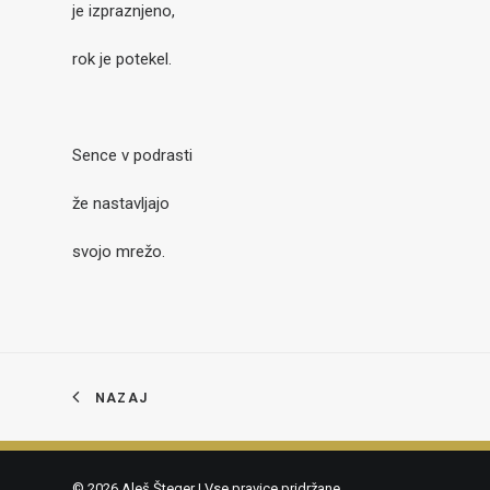
je izpraznjeno,
rok je potekel.
Sence v podrasti
že nastavljajo
svojo mrežo.
NAZAJ
© 2026 Aleš Šteger | Vse pravice pridržane