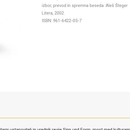
izbor, prevod in spremna beseda: Aleš Šteger
Litera, 2002
ISBN: 961-6422-05-7
ndarni ustanovitelj in urednik revije Sinn und Form, most med kulturam