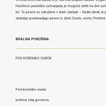
Huchlovo pesniško ustvarjanje je mogoče deliti na dve este
let. Te pesmi so združene v dveh zbirkah – Deški ribnik, ki j
obdobje predstavljajo pesmi iz zbirk Ceste, ceste, Prešteti d
BRALNA POKUŠINA
POD KORENIKO OSATA
Pod koreniko osata
prebiva zdaj govorica,