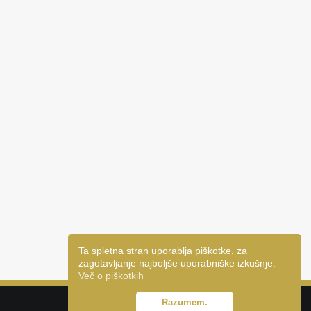
Ta spletna stran uporablja piškotke, za
NAPREJ
zagotavljanje najboljše uporabniške izkušnje.
Več o piškotkih
Razumem.