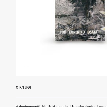
O KNJIGI
Vzhodnonemški klasik, ki je rad bral kitajske klasike. Lega